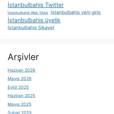
İstanbulbahis Twitter
İstanbulbahis yeni giriş
İstanbulbahis Web Sitesi
İstanbulbahis üyelik
İstanbulbahis Şikayet
Arşivler
Haziran 2026
Mayıs 2026
Eylül 2025
Haziran 2025
Mayıs 2025
Şubat 2025