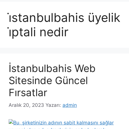
i̇stanbulbahis üyelik
i̇ptali nedir
İstanbulbahis Web
Sitesinde Güncel
Fırsatlar
Aralık 20, 2023
Yazarı:
admin