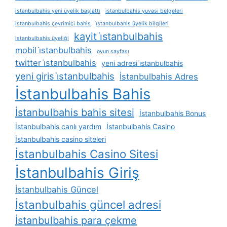
i̇stanbulbahis yeni üyelik başlattı
i̇stanbulbahis yuvası belgeleri
i̇stanbulbahis çevrimiçi bahis
i̇stanbulbahis üyelik bilgileri
kayit i̇stanbulbahis
i̇stanbulbahis üyeliği
mobil i̇stanbulbahis
oyun sayfası
twitter i̇stanbulbahis
yeni adresi i̇stanbulbahis
yeni giris i̇stanbulbahis
İstanbulbahis Adres
İstanbulbahis Bahis
İstanbulbahis bahis sitesi
İstanbulbahis Bonus
İstanbulbahis canlı yardım
İstanbulbahis Casino
İstanbulbahis casino siteleri
İstanbulbahis Casino Sitesi
İstanbulbahis Giriş
İstanbulbahis Güncel
İstanbulbahis güncel adresi
İstanbulbahis para çekme