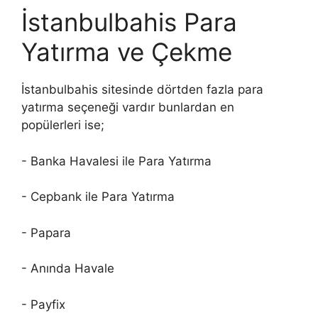
İstanbulbahis Para
Yatırma ve Çekme
İstanbulbahis sitesinde dörtden fazla para
yatırma seçeneği vardır bunlardan en
popülerleri ise;
- Banka Havalesi ile Para Yatırma
- Cepbank ile Para Yatırma
- Papara
- Anında Havale
- Payfix