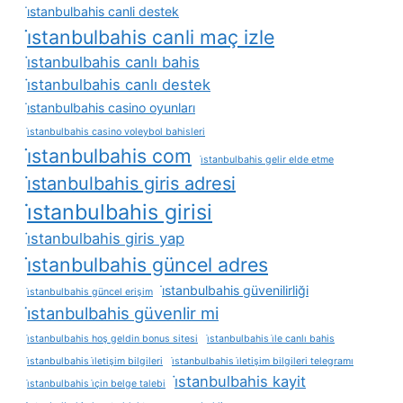
i̇stanbulbahis canli destek
i̇stanbulbahis canli maç izle
i̇stanbulbahis canlı bahis
i̇stanbulbahis canlı destek
i̇stanbulbahis casino oyunları
i̇stanbulbahis casino voleybol bahisleri
i̇stanbulbahis com
i̇stanbulbahis gelir elde etme
i̇stanbulbahis giris adresi
i̇stanbulbahis girisi
i̇stanbulbahis giris yap
i̇stanbulbahis güncel adres
i̇stanbulbahis güvenilirliği
i̇stanbulbahis güncel erişim
i̇stanbulbahis güvenlir mi
i̇stanbulbahis hoş geldin bonus sitesi
i̇stanbulbahis i̇le canlı bahis
i̇stanbulbahis i̇letişim bilgileri
i̇stanbulbahis i̇letişim bilgileri telegramı
i̇stanbulbahis kayit
i̇stanbulbahis i̇çin belge talebi