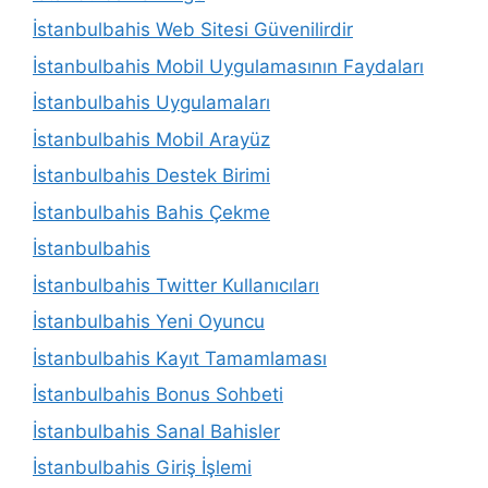
İstanbulbahis Web Sitesi Güvenilirdir
İstanbulbahis Mobil Uygulamasının Faydaları
İstanbulbahis Uygulamaları
İstanbulbahis Mobil Arayüz
İstanbulbahis Destek Birimi
İstanbulbahis Bahis Çekme
İstanbulbahis
İstanbulbahis Twitter Kullanıcıları
İstanbulbahis Yeni Oyuncu
İstanbulbahis Kayıt Tamamlaması
İstanbulbahis Bonus Sohbeti
İstanbulbahis Sanal Bahisler
İstanbulbahis Giriş İşlemi