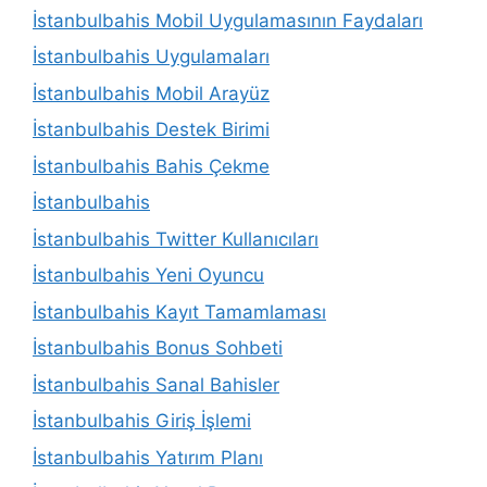
İstanbulbahis Mobil Uygulamasının Faydaları
İstanbulbahis Uygulamaları
İstanbulbahis Mobil Arayüz
İstanbulbahis Destek Birimi
İstanbulbahis Bahis Çekme
İstanbulbahis
İstanbulbahis Twitter Kullanıcıları
İstanbulbahis Yeni Oyuncu
İstanbulbahis Kayıt Tamamlaması
İstanbulbahis Bonus Sohbeti
İstanbulbahis Sanal Bahisler
İstanbulbahis Giriş İşlemi
İstanbulbahis Yatırım Planı