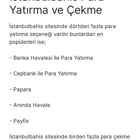
Yatırma ve Çekme
İstanbulbahis sitesinde dörtden fazla para
yatırma seçeneği vardır bunlardan en
popülerleri ise;
- Banka Havalesi ile Para Yatırma
- Cepbank ile Para Yatırma
- Papara
- Anında Havale
- Payfix
İstanbulbahis sitesinde birden fazla para çekme