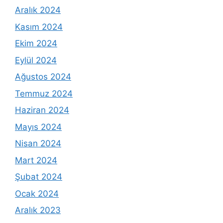
Aralık 2024
Kasım 2024
Ekim 2024
Eylül 2024
Ağustos 2024
Temmuz 2024
Haziran 2024
Mayıs 2024
Nisan 2024
Mart 2024
Şubat 2024
Ocak 2024
Aralık 2023