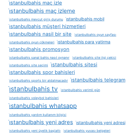
i̇stanbulbahis maç izle
i̇stanbulbahis maç izleme
i̇stanbulbahis mobil
i̇stanbulbahis mevcut giriş durumu
i̇stanbulbahis müşteri hizmetleri
i̇stanbulbahis nasil bir site
i̇stanbulbahis oyun sayfası
i̇stanbulbahis para yatirma
i̇stanbulbahis oyun çökmeleri
i̇stanbulbahis promosyon
i̇stanbulbahis sanal bahis nasıl oynanır
i̇stanbulbahis site i̇lgi çekici
i̇stanbulbahis sitesi
i̇stanbulbahis site seçimi
i̇stanbulbahis spor bahisleri
i̇stanbulbahis telegram
i̇stanbulbahis sports bir aldatmacadır
i̇stanbulbahis tv
i̇stanbulbahis verimli gün
i̇stanbulbahis voleybol bahisleri
i̇stanbulbahis whatsapp
i̇stanbulbahis yardım kullanım bilgisi
i̇stanbulbahis yeni adres
i̇stanbulbahis yeni adresi
i̇stanbulbahis yeni üyelik başlattı
i̇stanbulbahis yuvası belgeleri