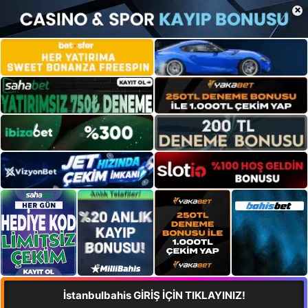
×
İstanbulbahis GİRİŞ İÇİN TIKLAYINIZ!