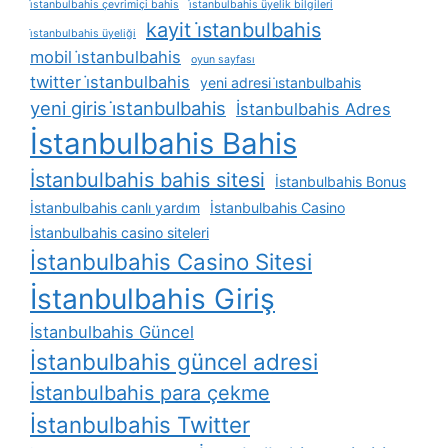
i̇stanbulbahis çevrimiçi bahis
i̇stanbulbahis üyelik bilgileri
kayit i̇stanbulbahis
i̇stanbulbahis üyeliği
mobil i̇stanbulbahis
oyun sayfası
twitter i̇stanbulbahis
yeni adresi i̇stanbulbahis
yeni giris i̇stanbulbahis
İstanbulbahis Adres
İstanbulbahis Bahis
İstanbulbahis bahis sitesi
İstanbulbahis Bonus
İstanbulbahis canlı yardım
İstanbulbahis Casino
İstanbulbahis casino siteleri
İstanbulbahis Casino Sitesi
İstanbulbahis Giriş
İstanbulbahis Güncel
İstanbulbahis güncel adresi
İstanbulbahis para çekme
İstanbulbahis Twitter