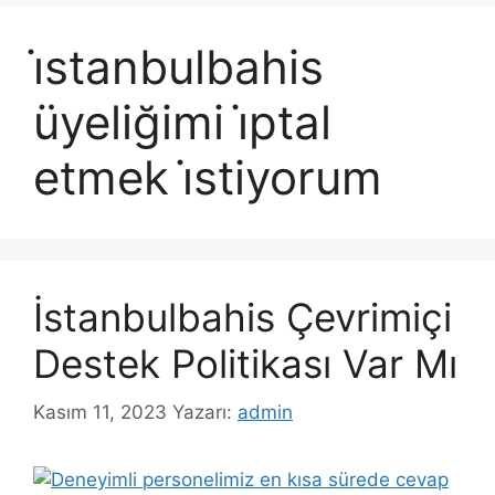
i̇stanbulbahis
üyeliğimi i̇ptal
etmek i̇stiyorum
İstanbulbahis Çevrimiçi
Destek Politikası Var Mı
Kasım 11, 2023
Yazarı:
admin