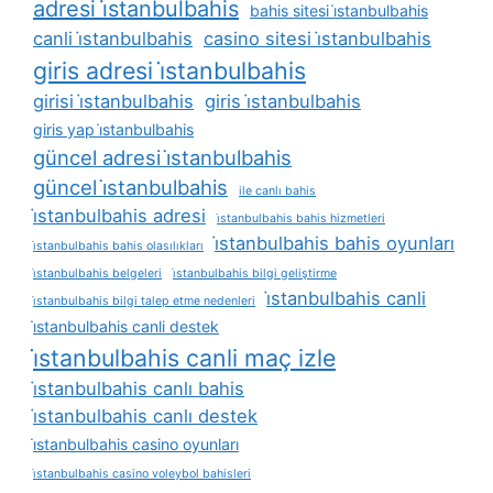
adresi i̇stanbulbahis
bahis sitesi i̇stanbulbahis
canli i̇stanbulbahis
casino sitesi i̇stanbulbahis
giris adresi i̇stanbulbahis
girisi i̇stanbulbahis
giris i̇stanbulbahis
giris yap i̇stanbulbahis
güncel adresi i̇stanbulbahis
güncel i̇stanbulbahis
ile canlı bahis
i̇stanbulbahis adresi
i̇stanbulbahis bahis hizmetleri
i̇stanbulbahis bahis oyunları
i̇stanbulbahis bahis olasılıkları
i̇stanbulbahis belgeleri
i̇stanbulbahis bilgi geliştirme
i̇stanbulbahis canli
i̇stanbulbahis bilgi talep etme nedenleri
i̇stanbulbahis canli destek
i̇stanbulbahis canli maç izle
i̇stanbulbahis canlı bahis
i̇stanbulbahis canlı destek
i̇stanbulbahis casino oyunları
i̇stanbulbahis casino voleybol bahisleri