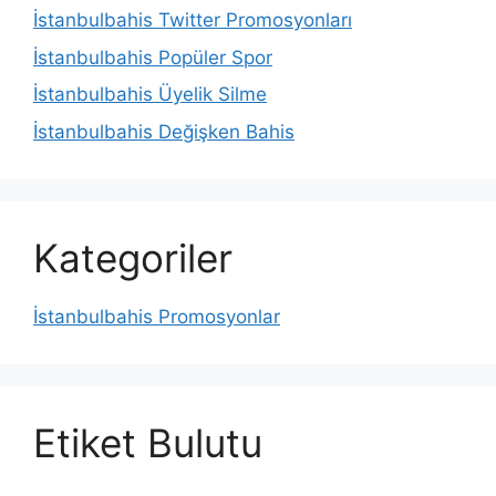
İstanbulbahis Twitter Promosyonları
İstanbulbahis Popüler Spor
İstanbulbahis Üyelik Silme
İstanbulbahis Değişken Bahis
Kategoriler
İstanbulbahis Promosyonlar
Etiket Bulutu