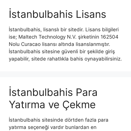
İstanbulbahis Lisans
İstanbulbahis, lisanslı bir sitedir. Lisans bilgileri
ise; Maltech Technology N.V. şirketinin 162504
Nolu Curacao lisansı altında lisanslanmıştır.
İstanbulbahis sitesine güvenli bir şekilde giriş
yapabilir, sitede rahatlıkla bahis oynayabilirsiniz.
İstanbulbahis Para
Yatırma ve Çekme
İstanbulbahis sitesinde dörtden fazla para
yatırma seçeneği vardır bunlardan en