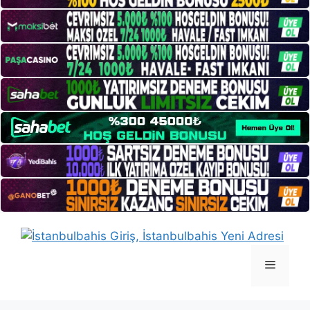
İçeriğe
atla
Menü