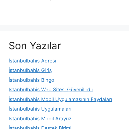
Son Yazılar
İstanbulbahis Adresi
İstanbulbahis Giriş
İstanbulbahis Bingo
İstanbulbahis Web Sitesi Güvenilirdir
İstanbulbahis Mobil Uygulamasının Faydaları
İstanbulbahis Uygulamaları
İstanbulbahis Mobil Arayüz
İstanbulbahis Destek Birimi