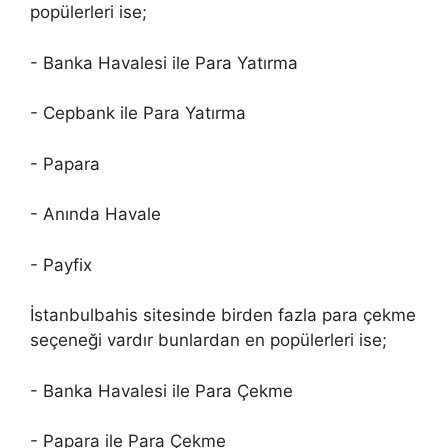
popülerleri ise;
- Banka Havalesi ile Para Yatırma
- Cepbank ile Para Yatırma
- Papara
- Anında Havale
- Payfix
İstanbulbahis sitesinde birden fazla para çekme
seçeneği vardır bunlardan en popülerleri ise;
- Banka Havalesi ile Para Çekme
- Papara ile Para Çekme