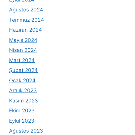
Ağustos 2024
Temmuz 2024
Haziran 2024
Mayıs 2024
Nisan 2024
Mart 2024
Şubat 2024
Ocak 2024
Aralık 2023
Kasım 2023
Ekim 2023
Eylül 2023
Ağustos 2023