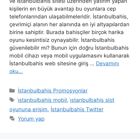
ve İstanbulbahis sitesi üzerinden yatırım yapan
kişilerin en büyük avantajı bu oyunlara cep
telefonlarından ulaşabilmeleridir. İstanbulbahis,
çevrimiçi alanın her alanında en iyi altyapılardan
birine sahiptir. Burada bahisçiler birçok harika
oyunu kesintisiz oynayabilir. İstanbulbahis
güvenilebilir mi? Bunun için doğru İstanbulbahis
mobil cihazı veya mobil uygulamasını kullanarak
İstanbulbahis web sitesine giriş …
Devamını
oku…
Kategoriler
İstanbulbahis Promosyonlar
Etiketler
i̇stanbulbahis mobil
,
i̇stanbulbahis slot
oyununa erişim
,
İstanbulbahis Twitter
Yorum yap