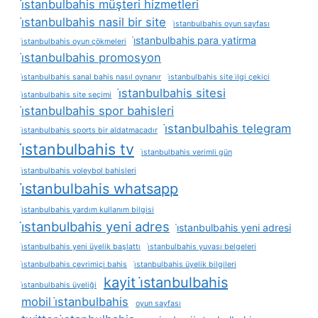
i̇stanbulbahis müşteri hizmetleri
i̇stanbulbahis nasil bir site
i̇stanbulbahis oyun sayfası
i̇stanbulbahis para yatirma
i̇stanbulbahis oyun çökmeleri
i̇stanbulbahis promosyon
i̇stanbulbahis sanal bahis nasıl oynanır
i̇stanbulbahis site i̇lgi çekici
i̇stanbulbahis sitesi
i̇stanbulbahis site seçimi
i̇stanbulbahis spor bahisleri
i̇stanbulbahis telegram
i̇stanbulbahis sports bir aldatmacadır
i̇stanbulbahis tv
i̇stanbulbahis verimli gün
i̇stanbulbahis voleybol bahisleri
i̇stanbulbahis whatsapp
i̇stanbulbahis yardım kullanım bilgisi
i̇stanbulbahis yeni adres
i̇stanbulbahis yeni adresi
i̇stanbulbahis yeni üyelik başlattı
i̇stanbulbahis yuvası belgeleri
i̇stanbulbahis çevrimiçi bahis
i̇stanbulbahis üyelik bilgileri
kayit i̇stanbulbahis
i̇stanbulbahis üyeliği
mobil i̇stanbulbahis
oyun sayfası