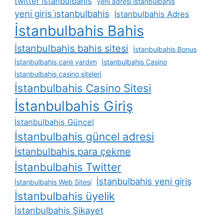
twitter i̇stanbulbahis
yeni adresi i̇stanbulbahis
yeni giris i̇stanbulbahis
İstanbulbahis Adres
İstanbulbahis Bahis
İstanbulbahis bahis sitesi
İstanbulbahis Bonus
İstanbulbahis canlı yardım
İstanbulbahis Casino
İstanbulbahis casino siteleri
İstanbulbahis Casino Sitesi
İstanbulbahis Giriş
İstanbulbahis Güncel
İstanbulbahis güncel adresi
İstanbulbahis para çekme
İstanbulbahis Twitter
İstanbulbahis yeni giriş
İstanbulbahis Web Sitesi
İstanbulbahis üyelik
İstanbulbahis Şikayet