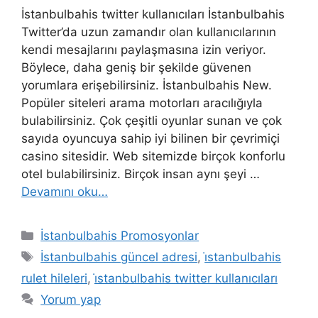
İstanbulbahis twitter kullanıcıları İstanbulbahis
Twitter’da uzun zamandır olan kullanıcılarının
kendi mesajlarını paylaşmasına izin veriyor.
Böylece, daha geniş bir şekilde güvenen
yorumlara erişebilirsiniz. İstanbulbahis New.
Popüler siteleri arama motorları aracılığıyla
bulabilirsiniz. Çok çeşitli oyunlar sunan ve çok
sayıda oyuncuya sahip iyi bilinen bir çevrimiçi
casino sitesidir. Web sitemizde birçok konforlu
otel bulabilirsiniz. Birçok insan aynı şeyi …
Devamını oku…
Kategoriler
İstanbulbahis Promosyonlar
Etiketler
İstanbulbahis güncel adresi
,
i̇stanbulbahis
rulet hileleri
,
i̇stanbulbahis twitter kullanıcıları
Yorum yap