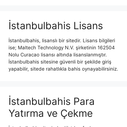
İstanbulbahis Lisans
İstanbulbahis, lisanslı bir sitedir. Lisans bilgileri
ise; Maltech Technology N.V. şirketinin 162504
Nolu Curacao lisansı altında lisanslanmıştır.
İstanbulbahis sitesine güvenli bir şekilde giriş
yapabilir, sitede rahatlıkla bahis oynayabilirsiniz.
İstanbulbahis Para
Yatırma ve Çekme