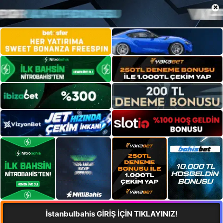
×
İstanbulbahis GİRİŞ İÇİN TIKLAYINIZ!