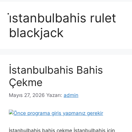
i̇stanbulbahis rulet
blackjack
İstanbulbahis Bahis
Çekme
Mayıs 27, 2026
Yazarı:
admin
İstanbulbahis bahis çekme İstanbulbahis için