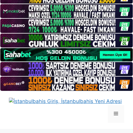
İçeriğe
atla
Menü