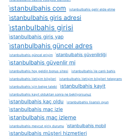
i̇stanbulbahis com
i̇stanbulbahis gelir elde etme
i̇stanbulbahis giris adresi
i̇stanbulbahis girisi
i̇stanbulbahis giris yap
i̇stanbulbahis güncel adres
i̇stanbulbahis güvenilirliği
i̇stanbulbahis güncel erişim
i̇stanbulbahis güvenlir mi
i̇stanbulbahis hoş geldin bonus sitesi
i̇stanbulbahis i̇le canlı bahis
i̇stanbulbahis i̇letişim bilgileri
i̇stanbulbahis i̇letişim bilgileri telegramı
i̇stanbulbahis kayit
i̇stanbulbahis i̇çin belge talebi
i̇stanbulbahis kayıt olduktan sonra ne bekliyorsunuz
i̇stanbulbahis kaç oldu
i̇stanbulbahis lisanslı oyun
i̇stanbulbahis maç izle
i̇stanbulbahis maç izleme
i̇stanbulbahis mobil
i̇stanbulbahis mevcut giriş durumu
i̇stanbulbahis müşteri hizmetleri