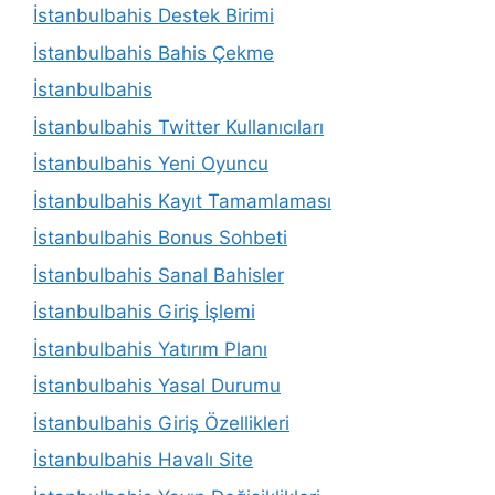
İstanbulbahis Destek Birimi
İstanbulbahis Bahis Çekme
İstanbulbahis
İstanbulbahis Twitter Kullanıcıları
İstanbulbahis Yeni Oyuncu
İstanbulbahis Kayıt Tamamlaması
İstanbulbahis Bonus Sohbeti
İstanbulbahis Sanal Bahisler
İstanbulbahis Giriş İşlemi
İstanbulbahis Yatırım Planı
İstanbulbahis Yasal Durumu
İstanbulbahis Giriş Özellikleri
İstanbulbahis Havalı Site