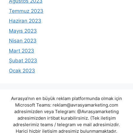
Ağustos 2023
Temmuz 2023
Haziran 2023
Mayıs 2023
Nisan 2023
Mart 2023
Şubat 2023
Ocak 2023
Avrasya'nın en büyük reklam platformunda olmak için
Microsoft Teams:
reklam@avrasyamarketing.com
adresimizden veya Telegram: @Avrasyamarketing
adresimizden irtibat kurabilirsiniz. (Tek iletişim
adreslerimiz teams / telegram ve mail adresimizdir.
Harici hiçbir iletişim adresimiz bulunmamaktadır.