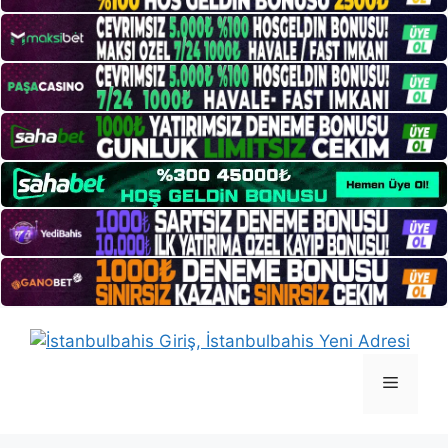
İçeriğe
atla
Menü