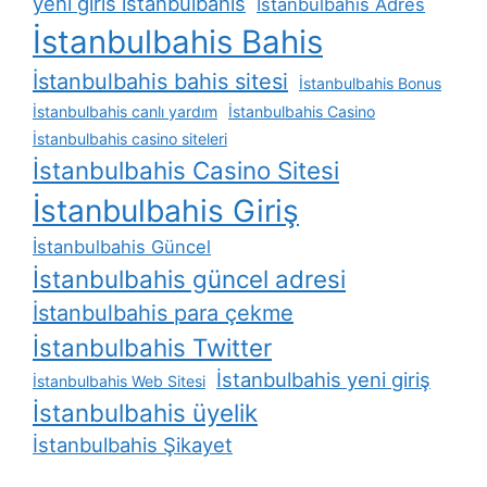
yeni giris i̇stanbulbahis
İstanbulbahis Adres
İstanbulbahis Bahis
İstanbulbahis bahis sitesi
İstanbulbahis Bonus
İstanbulbahis canlı yardım
İstanbulbahis Casino
İstanbulbahis casino siteleri
İstanbulbahis Casino Sitesi
İstanbulbahis Giriş
İstanbulbahis Güncel
İstanbulbahis güncel adresi
İstanbulbahis para çekme
İstanbulbahis Twitter
İstanbulbahis yeni giriş
İstanbulbahis Web Sitesi
İstanbulbahis üyelik
İstanbulbahis Şikayet