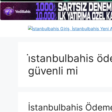
İçeriğe
atla
i̇stanbulbahis 
güvenli mi
İstanbulbahis Ödem