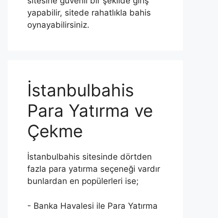
sitesine güvenli bir şekilde giriş
yapabilir, sitede rahatlıkla bahis
oynayabilirsiniz.
İstanbulbahis
Para Yatırma ve
Çekme
İstanbulbahis sitesinde dörtden
fazla para yatırma seçeneği vardır
bunlardan en popülerleri ise;
- Banka Havalesi ile Para Yatırma