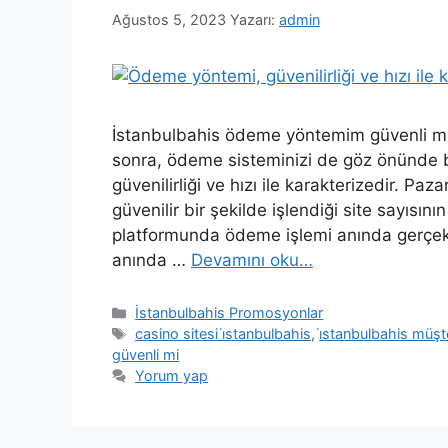
Ağustos 5, 2023
Yazarı:
admin
İstanbulbahis ödeme yöntemim güvenli mi
sonra, ödeme sisteminizi de göz önünde 
güvenilirliği ve hızı ile karakterizedir. Pa
güvenilir bir şekilde işlendiği site sayısını
platformunda ödeme işlemi anında gerçekl
anında …
Devamını oku…
Kategoriler
İstanbulbahis Promosyonlar
Etiketler
casino sitesi i̇stanbulbahis
,
i̇stanbulbahis müşte
güvenli mi
Yorum yap