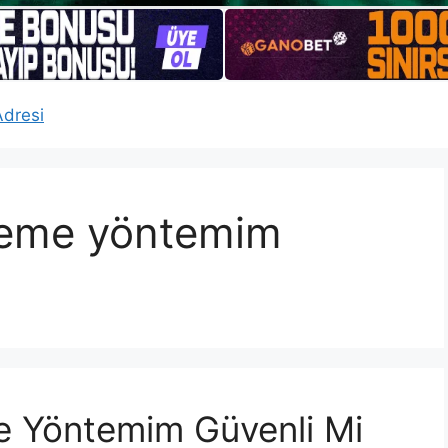
ödeme yöntemim
e Yöntemim Güvenli Mi