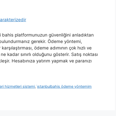
 bahis platformunuzun güvenliğini anladıktan
bulundurmanız gerekir. Ödeme yöntemi,
zar karşılaştırması, ödeme adımının çok hızlı ve
n ne kadar sınırlı olduğunu gösterir. Satış noktası
eşir. Hesabınıza yatırım yapmak ve paranızı
ri hizmetleri sistemi
,
i̇stanbulbahis ödeme yöntemim