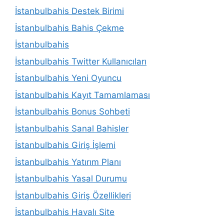
İstanbulbahis Destek Birimi
İstanbulbahis Bahis Çekme
İstanbulbahis
İstanbulbahis Twitter Kullanıcıları
İstanbulbahis Yeni Oyuncu
İstanbulbahis Kayıt Tamamlaması
İstanbulbahis Bonus Sohbeti
İstanbulbahis Sanal Bahisler
İstanbulbahis Giriş İşlemi
İstanbulbahis Yatırım Planı
İstanbulbahis Yasal Durumu
İstanbulbahis Giriş Özellikleri
İstanbulbahis Havalı Site