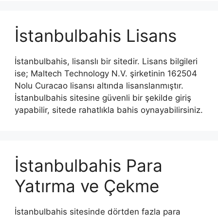
İstanbulbahis Lisans
İstanbulbahis, lisanslı bir sitedir. Lisans bilgileri
ise; Maltech Technology N.V. şirketinin 162504
Nolu Curacao lisansı altında lisanslanmıştır.
İstanbulbahis sitesine güvenli bir şekilde giriş
yapabilir, sitede rahatlıkla bahis oynayabilirsiniz.
İstanbulbahis Para
Yatırma ve Çekme
İstanbulbahis sitesinde dörtden fazla para