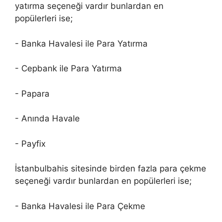
yatırma seçeneği vardır bunlardan en
popülerleri ise;
- Banka Havalesi ile Para Yatırma
- Cepbank ile Para Yatırma
- Papara
- Anında Havale
- Payfix
İstanbulbahis sitesinde birden fazla para çekme
seçeneği vardır bunlardan en popülerleri ise;
- Banka Havalesi ile Para Çekme