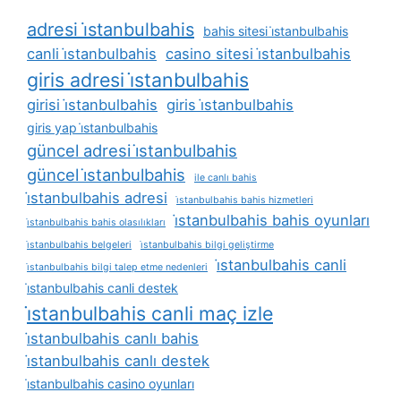
adresi i̇stanbulbahis
bahis sitesi i̇stanbulbahis
canli i̇stanbulbahis
casino sitesi i̇stanbulbahis
giris adresi i̇stanbulbahis
girisi i̇stanbulbahis
giris i̇stanbulbahis
giris yap i̇stanbulbahis
güncel adresi i̇stanbulbahis
güncel i̇stanbulbahis
ile canlı bahis
i̇stanbulbahis adresi
i̇stanbulbahis bahis hizmetleri
i̇stanbulbahis bahis oyunları
i̇stanbulbahis bahis olasılıkları
i̇stanbulbahis belgeleri
i̇stanbulbahis bilgi geliştirme
i̇stanbulbahis canli
i̇stanbulbahis bilgi talep etme nedenleri
i̇stanbulbahis canli destek
i̇stanbulbahis canli maç izle
i̇stanbulbahis canlı bahis
i̇stanbulbahis canlı destek
i̇stanbulbahis casino oyunları