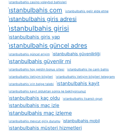
i̇stanbulbahis casino voleybol bahisleri
i̇stanbulbahis com
i̇stanbulbahis gelir elde etme
i̇stanbulbahis giris adresi
i̇stanbulbahis girisi
i̇stanbulbahis giris yap
i̇stanbulbahis güncel adres
i̇stanbulbahis güvenilirliği
i̇stanbulbahis güncel erişim
i̇stanbulbahis güvenlir mi
i̇stanbulbahis hoş geldin bonus sitesi
i̇stanbulbahis i̇le canlı bahis
i̇stanbulbahis i̇letişim bilgileri
i̇stanbulbahis i̇letişim bilgileri telegramı
i̇stanbulbahis kayit
i̇stanbulbahis i̇çin belge talebi
i̇stanbulbahis kayıt olduktan sonra ne bekliyorsunuz
i̇stanbulbahis kaç oldu
i̇stanbulbahis lisanslı oyun
i̇stanbulbahis maç izle
i̇stanbulbahis maç izleme
i̇stanbulbahis mobil
i̇stanbulbahis mevcut giriş durumu
i̇stanbulbahis müşteri hizmetleri