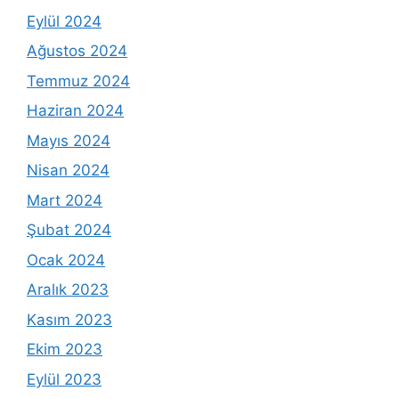
Eylül 2024
Ağustos 2024
Temmuz 2024
Haziran 2024
Mayıs 2024
Nisan 2024
Mart 2024
Şubat 2024
Ocak 2024
Aralık 2023
Kasım 2023
Ekim 2023
Eylül 2023