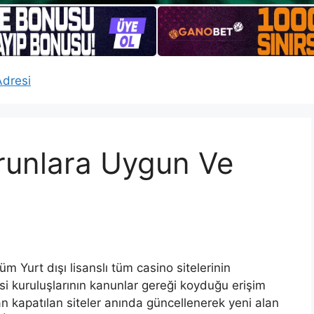
runlara Uygun Ve
m Yurt dışı lisanslı tüm casino sitelerinin
ojisi kuruluşlarının kanunlar gereği koyduğu erişim
an kapatılan siteler anında güncellenerek yeni alan