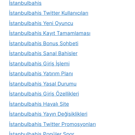
İstanbulbahis
İstanbulbahis Twitter Kullanıcıları
İstanbulbahis Yeni Oyuncu
İstanbulbahis Kayıt Tamamlaması
İstanbulbahis Bonus Sohbeti
İstanbulbahis Sanal Bahisler
İstanbulbahis Giriş İşlemi
İstanbulbahis Yatırım Planı
İstanbulbahis Yasal Durumu
İstanbulbahis Giriş Özellikleri
İstanbulbahis Havalı Site
İstanbulbahis Yayın Değişiklikleri
İstanbulbahis Twitter Promosyonları
İstanbulbahis Popüler Spor