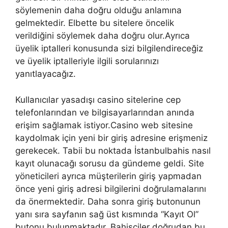
söylemenin daha doğru olduğu anlamına
gelmektedir. Elbette bu sitelere öncelik
verildiğini söylemek daha doğru olur.Ayrıca
üyelik iptalleri konusunda sizi bilgilendireceğiz
ve üyelik iptalleriyle ilgili sorularınızı
yanıtlayacağız.
Kullanıcılar yasadışı casino sitelerine cep
telefonlarından ve bilgisayarlarından anında
erişim sağlamak istiyor.Casino web sitesine
kaydolmak için yeni bir giriş adresine erişmeniz
gerekecek. Tabii bu noktada İstanbulbahis nasıl
kayıt olunacağı sorusu da gündeme geldi. Site
yöneticileri ayrıca müşterilerin giriş yapmadan
önce yeni giriş adresi bilgilerini doğrulamalarını
da önermektedir. Daha sonra giriş butonunun
yanı sıra sayfanın sağ üst kısmında “Kayıt Ol”
butonu bulunmaktadır. Bahisçiler doğrudan bu