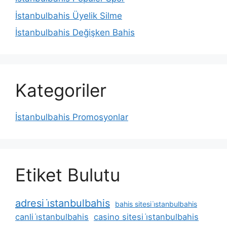
İstanbulbahis Üyelik Silme
İstanbulbahis Değişken Bahis
Kategoriler
İstanbulbahis Promosyonlar
Etiket Bulutu
adresi i̇stanbulbahis
bahis sitesi i̇stanbulbahis
canli i̇stanbulbahis
casino sitesi i̇stanbulbahis