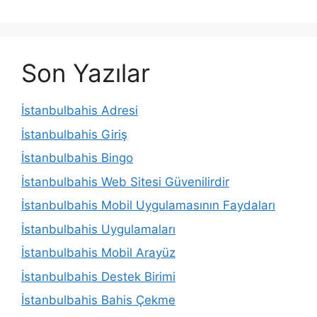
Son Yazılar
İstanbulbahis Adresi
İstanbulbahis Giriş
İstanbulbahis Bingo
İstanbulbahis Web Sitesi Güvenilirdir
İstanbulbahis Mobil Uygulamasının Faydaları
İstanbulbahis Uygulamaları
İstanbulbahis Mobil Arayüz
İstanbulbahis Destek Birimi
İstanbulbahis Bahis Çekme