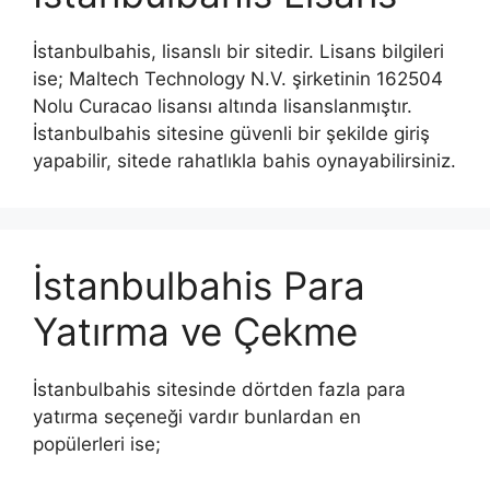
İstanbulbahis, lisanslı bir sitedir. Lisans bilgileri
ise; Maltech Technology N.V. şirketinin 162504
Nolu Curacao lisansı altında lisanslanmıştır.
İstanbulbahis sitesine güvenli bir şekilde giriş
yapabilir, sitede rahatlıkla bahis oynayabilirsiniz.
İstanbulbahis Para
Yatırma ve Çekme
İstanbulbahis sitesinde dörtden fazla para
yatırma seçeneği vardır bunlardan en
popülerleri ise;