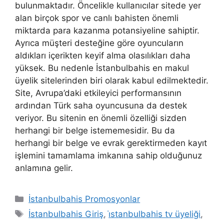
bulunmaktadır. Öncelikle kullanıcılar sitede yer
alan birçok spor ve canlı bahisten önemli
miktarda para kazanma potansiyeline sahiptir.
Ayrıca müşteri desteğine göre oyuncuların
aldıkları içerikten keyif alma olasılıkları daha
yüksek. Bu nedenle İstanbulbahis en makul
üyelik sitelerinden biri olarak kabul edilmektedir.
Site, Avrupa’daki etkileyici performansının
ardından Türk saha oyuncusuna da destek
veriyor. Bu sitenin en önemli özelliği sizden
herhangi bir belge istememesidir. Bu da
herhangi bir belge ve evrak gerektirmeden kayıt
işlemini tamamlama imkanına sahip olduğunuz
anlamına gelir.
Kategoriler
İstanbulbahis Promosyonlar
Etiketler
İstanbulbahis Giriş
,
i̇stanbulbahis tv üyeliği
,