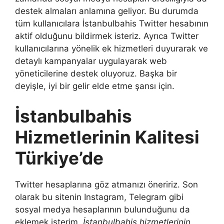
destek almaları anlamına geliyor. Bu durumda
tüm kullanıcılara İstanbulbahis Twitter hesabının
aktif olduğunu bildirmek isteriz. Ayrıca Twitter
kullanıcılarına yönelik ek hizmetleri duyurarak ve
detaylı kampanyalar uygulayarak web
yöneticilerine destek oluyoruz. Başka bir
deyişle, iyi bir gelir elde etme şansı için.
İstanbulbahis
Hizmetlerinin Kalitesi
Türkiye’de
Twitter hesaplarına göz atmanızı öneririz. Son
olarak bu sitenin Instagram, Telegram gibi
sosyal medya hesaplarının bulunduğunu da
eklemek isterim.
İstanbulbahis hizmetlerinin