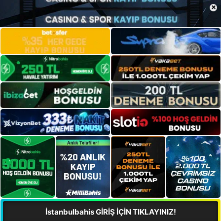
×
İstanbulbahis GİRİŞ İÇİN TIKLAYINIZ!