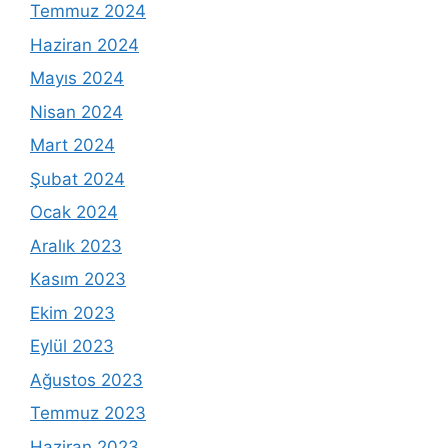
Temmuz 2024
Haziran 2024
Mayıs 2024
Nisan 2024
Mart 2024
Şubat 2024
Ocak 2024
Aralık 2023
Kasım 2023
Ekim 2023
Eylül 2023
Ağustos 2023
Temmuz 2023
Haziran 2023