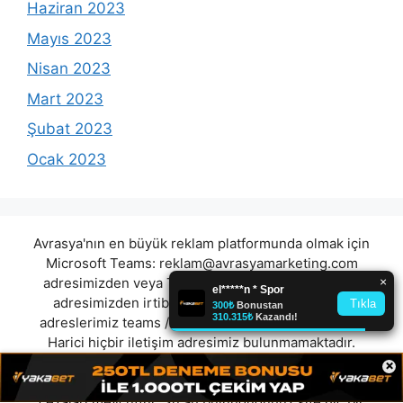
Haziran 2023
Mayıs 2023
Nisan 2023
Mart 2023
Şubat 2023
Ocak 2023
Avrasya'nın en büyük reklam platformunda olmak için
Microsoft Teams:
reklam@avrasyamarketing.com
adresimizden veya Telegram: @Avrasyamarketing
adresimizden irtibat kurabilirsiniz. (Tek iletişim
adreslerimiz teams / telegram ve mail adresimizdir.
Harici hiçbir iletişim adresimiz bulunmamaktadır.
Lütfen itibar etmeyiniz.) Türkiye yasalarına göre 7258
×
sayılı kanun uyarınca yasa dışı bahis oynamanın
cezaları mevcuttur. Şu an bulunduğunuz site hiç bir