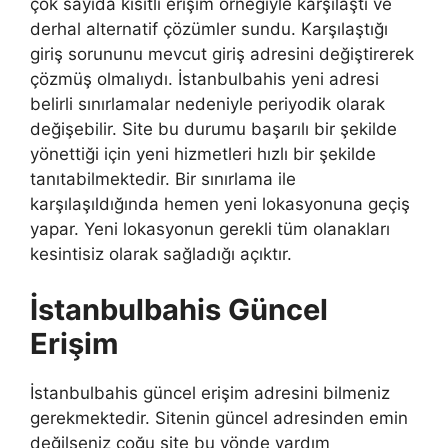
çok sayıda kısıtlı erişim örneğiyle karşılaştı ve
derhal alternatif çözümler sundu. Karşılaştığı
giriş sorununu mevcut giriş adresini değiştirerek
çözmüş olmalıydı. İstanbulbahis yeni adresi
belirli sınırlamalar nedeniyle periyodik olarak
değişebilir. Site bu durumu başarılı bir şekilde
yönettiği için yeni hizmetleri hızlı bir şekilde
tanıtabilmektedir. Bir sınırlama ile
karşılaşıldığında hemen yeni lokasyonuna geçiş
yapar. Yeni lokasyonun gerekli tüm olanakları
kesintisiz olarak sağladığı açıktır.
İstanbulbahis Güncel
Erişim
İstanbulbahis güncel erişim adresini bilmeniz
gerekmektedir. Sitenin güncel adresinden emin
değilseniz çoğu site bu yönde yardım