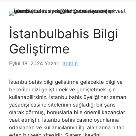
İstanbulbahis Bilgi
Geliştirme
Eylül 18, 2024
Yazarı:
admin
İstanbulbahis bilgi geliştirme gelecekte bilgi ve
becerilerinizi geliştirmek ve genişletmek için
kullanabilirsiniz. İstanbulbahis üyeliği her zaman
yasadışı casino sitelerinin sağladığı bir şans
olarak görmüş, bonuslarla bile önemli kazançlar
vaat etmiştir. İstanbulbahis casino oyunlarına
odaklanan ve kullanıcılarının ilgi alanlarına hitap
eden bir web sitesidir. Sistem, keyfini