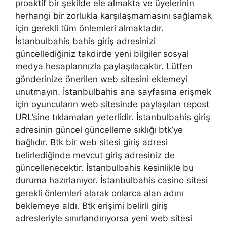
proaktif bir şekilde ele almakta ve üyelerinin
herhangi bir zorlukla karşılaşmamasını sağlamak
için gerekli tüm önlemleri almaktadır.
İstanbulbahis bahis giriş adresinizi
güncellediğiniz takdirde yeni bilgiler sosyal
medya hesaplarınızla paylaşılacaktır. Lütfen
gönderinize önerilen web sitesini eklemeyi
unutmayın. İstanbulbahis ana sayfasına erişmek
için oyuncuların web sitesinde paylaşılan repost
URL’sine tıklamaları yeterlidir. İstanbulbahis giriş
adresinin güncel güncelleme sıklığı btk’ye
bağlıdır. Btk bir web sitesi giriş adresi
belirlediğinde mevcut giriş adresiniz de
güncellenecektir. İstanbulbahis kesinlikle bu
duruma hazırlanıyor. İstanbulbahis casino sitesi
gerekli önlemleri alarak onlarca alan adını
beklemeye aldı. Btk erişimi belirli giriş
adresleriyle sınırlandırıyorsa yeni web sitesi