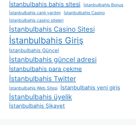
İstanbulbahis bahis sitesi
İstanbulbahis Bonus
İstanbulbahis canlı yardım
İstanbulbahis Casino
İstanbulbahis casino siteleri
İstanbulbahis Casino Sitesi
İstanbulbahis Giriş
İstanbulbahis Güncel
İstanbulbahis güncel adresi
İstanbulbahis para çekme
İstanbulbahis Twitter
İstanbulbahis yeni giriş
İstanbulbahis Web Sitesi
İstanbulbahis üyelik
İstanbulbahis Şikayet