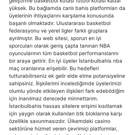
geliştirme
basketbol kotası futbol kotası kadar
yüksek. Bu bağlamda canlı bahis platformları da
üyelerinin ihtiyaçlarını karşılama konusunda
başarılı olmaktadır. Uluslararası basketbol
federasyonu ve yerel ligler farklı gruplara
ayrılmıştır. Bu web sitesi, sporun en iyi
sporcuları olarak geniş çapta tanınan NBA
oyuncularının tüm basketbol performanslarını
bir araya getirir. En iyi üyeler İstanbulbahis nba
maç oranlarına erişebilir. Bu hedefleri
tutturabilirseniz ek gelir elde etme potansiyeline
sahipsiniz. İlişkilerimi incelediğimde üyelerimizi
olumlu yönde etkileyen ilişkileri fark edebildiğim
için inanılmaz derecede minnettarım.
İstanbulbahis hassas sitelere erişimi kısıtlamak
için yaygın olarak kullanılan btk bloklarına karşı
özellikle savunmasızdır. Ülkemdeki casino
sektörüne hizmet veren çevrimiçi platformlar,