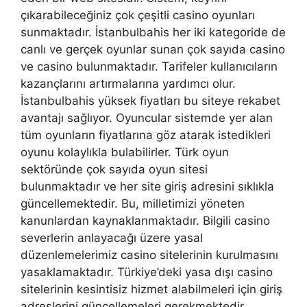
çıkarabileceğiniz çok çeşitli casino oyunları
sunmaktadır. İstanbulbahis her iki kategoride de
canlı ve gerçek oyunlar sunan çok sayıda casino
ve casino bulunmaktadır. Tarifeler kullanıcıların
kazançlarını artırmalarına yardımcı olur.
İstanbulbahis yüksek fiyatları bu siteye rekabet
avantajı sağlıyor. Oyuncular sistemde yer alan
tüm oyunların fiyatlarına göz atarak istedikleri
oyunu kolaylıkla bulabilirler. Türk oyun
sektöründe çok sayıda oyun sitesi
bulunmaktadır ve her site giriş adresini sıklıkla
güncellemektedir. Bu, milletimizi yöneten
kanunlardan kaynaklanmaktadır. Bilgili casino
severlerin anlayacağı üzere yasal
düzenlemelerimiz casino sitelerinin kurulmasını
yasaklamaktadır. Türkiye’deki yasa dışı casino
sitelerinin kesintisiz hizmet alabilmeleri için giriş
adreslerini güncellemeleri gerekmektedir.