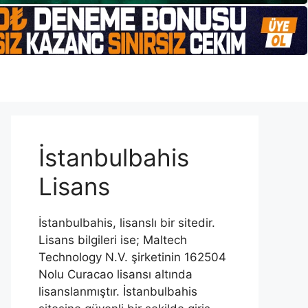
İstanbulbahis
Lisans
İstanbulbahis, lisanslı bir sitedir.
Lisans bilgileri ise; Maltech
Technology N.V. şirketinin 162504
Nolu Curacao lisansı altında
lisanslanmıştır. İstanbulbahis