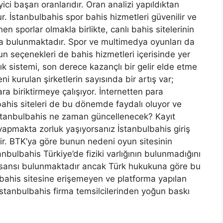
ci başarı oranlarıdır. Oran analizi yapıldıktan
. İstanbulbahis spor bahis hizmetleri güvenilir ve
inen sporlar olmakla birlikte, canlı bahis sitelerinin
a bulunmaktadır. Spor ve multimedya oyunları da
seçenekleri de bahis hizmetleri içerisinde yer
ık sistemi, son derece kazançlı bir gelir elde etme
kurulan şirketlerin sayısında bir artış var;
para biriktirmeye çalışıyor. İnternetten para
 bahis siteleri de bu dönemde faydalı oluyor ve
İstanbulbahis ne zaman güncellenecek? Kayıt
yapmakta zorluk yaşıyorsanız İstanbulbahis giriş
ir. BTK’ya göre bunun nedeni oyun sitesinin
bulbahis Türkiye’de fiziki varlığının bulunmadığını
i lisansı bulunmaktadır ancak Türk hukukuna göre bu
lbahis sitesine erişemeyen ve platforma yapılan
İstanbulbahis firma temsilcilerinden yoğun baskı