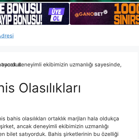
s Olasılıkları
is bahis olasılıkları ortaklık marjları hala oldukça
 şirket, ancak deneyimli ekibimizin uzmanlığı
n bilet satıyorduk. Bahis şirketlerinin bu özelliği