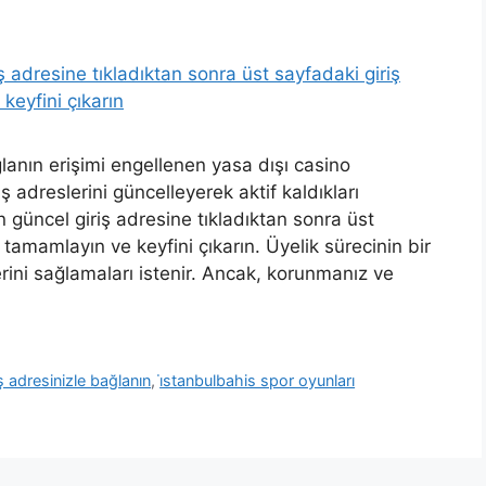
lanın erişimi engellenen yasa dışı casino
iş adreslerini güncelleyerek aktif kaldıkları
n güncel giriş adresine tıkladıktan sonra üst
tamamlayın ve keyfini çıkarın. Üyelik sürecinin bir
lerini sağlamaları istenir. Ancak, korunmanız ve
ş adresinizle bağlanın
,
i̇stanbulbahis spor oyunları