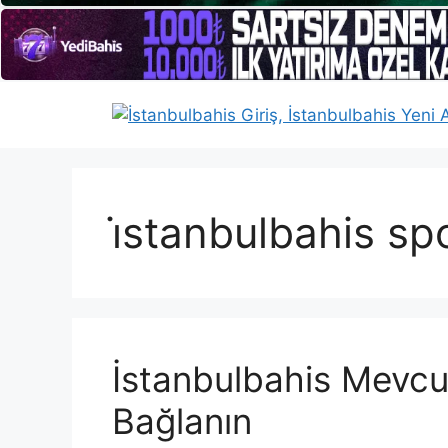
İçeriğe
atla
i̇stanbulbahis sp
İstanbulbahis Mevcut
Bağlanın