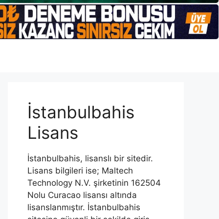
İstanbulbahis
Lisans
İstanbulbahis, lisanslı bir sitedir.
Lisans bilgileri ise; Maltech
Technology N.V. şirketinin 162504
Nolu Curacao lisansı altında
lisanslanmıştır. İstanbulbahis